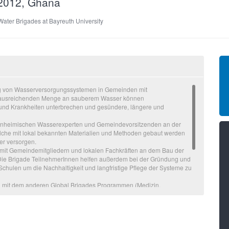
 2012, Ghana
Water Brigades at Bayreuth University
ung von Wasserversorgungssystemen in Gemeinden mit
 ausreichenden Menge an sauberem Wasser können
und Krankheiten unterbrechen und gesündere, längere und
 einheimischen Wasserexperten und Gemeindevorsitzenden an der
che mit lokal bekannten Materialien und Methoden gebaut werden
r versorgen.
n mit Gemeindemitgliedern und lokalen Fachkräften an dem Bau der
 Die Brigade TeilnehmerInnen helfen außerdem bei der Gründung und
hulen um die Nachhaltigkeit und langfristige Pflege der Systeme zu
g mit dem anderen Global Brigades Programmen (Medizin,
 den Herausforderungen der Gemeinden von allen relevanten Seiten
als Teil einer Kette von Brigaden eine wesentliche Verbesserung der
ichen, sowie Erfahrungen in der Entwicklungszusammenarbeit zu