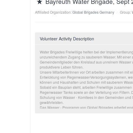
Bayreuth Water Brigade, Sept
Affiliated Organization:
Global Brigades Germany
Group:
Volunteer Activity Description
Water Brigades Freiwillige helfen bei der Implementier
unzureichendem Zugang zu sauberem Wasser. Mit einer
Gemeindemitglieder den Kreislauf aus unreinem Wasser 
produktivere Leben führen.
Unsere MitarbeiterInnen vor Ort arbeiten zusammen mit
Entwicklung von Regenwasser-Versorgungssystemen, wel
können und Haushalten und Schulen mit sauberem Wasse
Sobald ein Bauplan steht, arbeiten Freiwillige zusamme
Regenwasser Tanks sowie an der Verteilung von Filtern.
Schulung von Wasser - Komitees in den Gemeinden und Sc
gewährleisten.
Das Wasser - Programm von Global Brigades arbeitet en
Mikrofinanzen und öffentliche Gesundheit) zusammen um
her zu begegnen.
Eine 10-tägige Brigade gibt Freiwilligen die Möglichkeit 
Wasserversorgung in benachteiligten Gemeinden zu erre