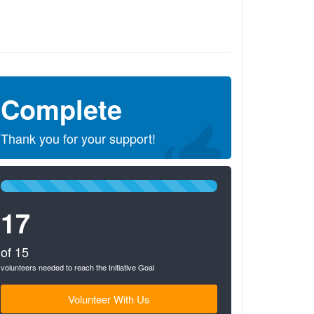
Complete
Thank you for your support!
100%
Complete
17
(success)
of 15
volunteers needed to reach the Initiative Goal
Volunteer With Us