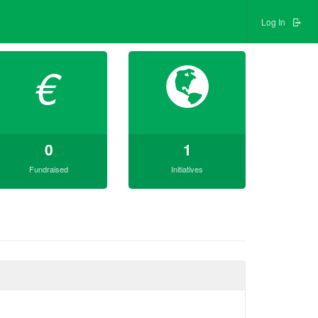
Log In
€
0
1
Fundraised
Initiatives