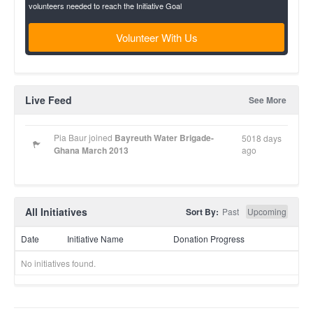
volunteers needed to reach the Initiative Goal
Eine 10-tägige Brigade gibt Freiwilligen die Möglichkeit als Teil
einer Kette von Brigaden eine wesentliche Verbesserung der
Volunteer With Us
Wasserversorgung in benachteiligten Gemeinden zu erreichen,
sowie Erfahrungen in der Entwicklungszusammenarbeit zu
sammeln und eine intensive Zeit in einer ghanaischen
Gemeinde zu verbringen.
Live Feed
See More
Pia Baur joined
Bayreuth Water Brigade-
5018 days
Ghana March 2013
ago
All Initiatives
Sort By:
Past
Upcoming
Date
Initiative Name
Donation Progress
No initiatives found.